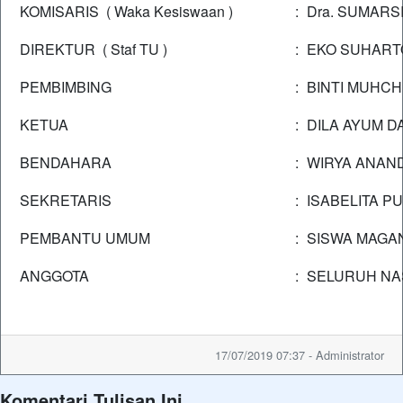
KOMISARIS ( Waka Kesiswaan )
:
Dra. SUMARSI
DIREKTUR ( Staf TU )
:
EKO SUHARTO
PEMBIMBING
:
BINTI MUHCH
KETUA
:
DILA AYUM D
BENDAHARA
:
WIRYA ANAND
SEKRETARIS
:
ISABELITA PU
PEMBANTU UMUM
:
SISWA MAGAN
ANGGOTA
:
SELURUH NA
17/07/2019 07:37 - Administrator
Komentari Tulisan Ini