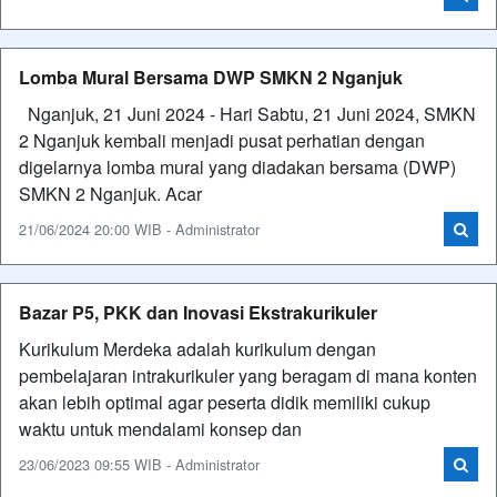
Lomba Mural Bersama DWP SMKN 2 Nganjuk
Nganjuk, 21 Juni 2024 - Hari Sabtu, 21 Juni 2024, SMKN
2 Nganjuk kembali menjadi pusat perhatian dengan
digelarnya lomba mural yang diadakan bersama (DWP)
SMKN 2 Nganjuk. Acar
21/06/2024 20:00 WIB - Administrator
Bazar P5, PKK dan Inovasi Ekstrakurikuler
Kurikulum Merdeka adalah kurikulum dengan
pembelajaran intrakurikuler yang beragam di mana konten
akan lebih optimal agar peserta didik memiliki cukup
waktu untuk mendalami konsep dan
23/06/2023 09:55 WIB - Administrator