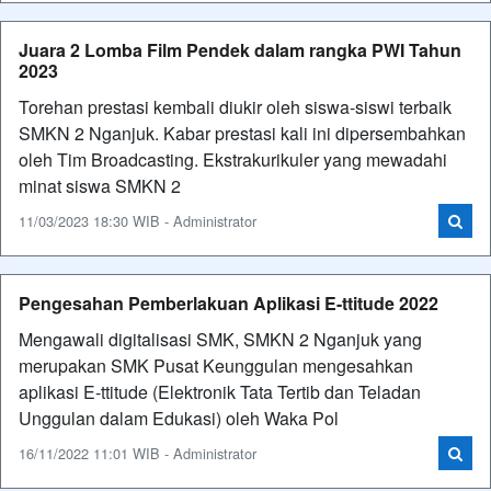
Juara 2 Lomba Film Pendek dalam rangka PWI Tahun
2023
Torehan prestasi kembali diukir oleh siswa-siswi terbaik
SMKN 2 Nganjuk. Kabar prestasi kali ini dipersembahkan
oleh Tim Broadcasting. Ekstrakurikuler yang mewadahi
minat siswa SMKN 2
11/03/2023 18:30 WIB - Administrator
Pengesahan Pemberlakuan Aplikasi E-ttitude 2022
Mengawali digitalisasi SMK, SMKN 2 Nganjuk yang
merupakan SMK Pusat Keunggulan mengesahkan
aplikasi E-ttitude (Elektronik Tata Tertib dan Teladan
Unggulan dalam Edukasi) oleh Waka Pol
16/11/2022 11:01 WIB - Administrator