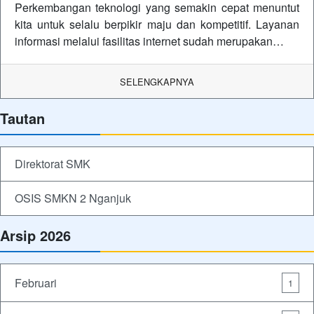
Perkembangan teknologi yang semakin cepat menuntut
kita untuk selalu berpikir maju dan kompetitif. Layanan
informasi melalui fasilitas internet sudah merupakan…
SELENGKAPNYA
Tautan
Direktorat SMK
OSIS SMKN 2 Nganjuk
Arsip 2026
Februari
1