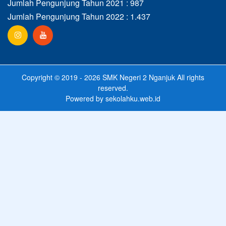
Jumlah Pengunjung Tahun 2021 : 987
Jumlah Pengunjung Tahun 2022 : 1.437
Copyright © 2019 - 2026
SMK Negeri 2 Nganjuk
All rights
reserved.
Powered by
sekolahku.web.id